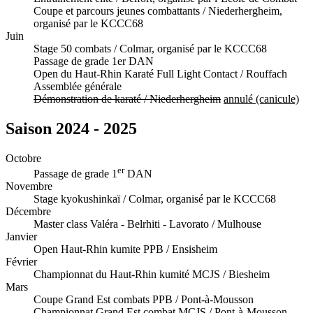
Coupe et parcours jeunes combattants / Niederhergheim,
organisé par le KCCC68
Juin
Stage 50 combats / Colmar, organisé par le KCCC68
Passage de grade 1er DAN
Open du Haut-Rhin Karaté Full Light Contact / Rouffach
Assemblée générale
Démonstration de karaté / Niederhergheim
annulé (canicule)
Saison 2024 - 2025
Octobre
er
Passage de grade 1
DAN
Novembre
Stage kyokushinkaï / Colmar, organisé par le KCCC68
Décembre
Master class Valéra - Belrhiti - Lavorato / Mulhouse
Janvier
Open Haut-Rhin kumite PPB / Ensisheim
Février
Championnat du Haut-Rhin kumité MCJS / Biesheim
Mars
Coupe Grand Est combats PPB / Pont-à-Mousson
Championnat Grand Est combat MCJS / Pont-à-Mousson